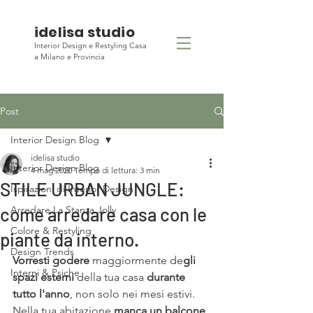
idelisa studio
Interior Design e Restyling Casa
a Milano e Provincia
Post
Interior Design Blog
idelisa studio
Interior Design Blog
4 mag 2020
Tempo di lettura: 3 min
STILE URBAN JUNGLE:
Ispirazioni di Interior Design
come arredare casa con le
Arredare La Stanza Jolly
Colore & Restyling
piante da interno.
Design Trends
Vorresti godere
 maggiormente de
gli 
Interni & Psiche
spazi esterni 
della tua casa 
durante 
tutto l'anno
, non solo nei mesi estivi.
Nella tua abitazione
 manca un balcone
, 