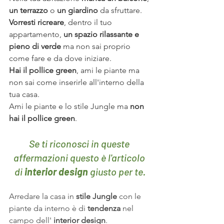
un terrazzo
 o 
un giardino
 da sfruttare.
Vorresti ricreare
, dentro il tuo 
appartamento, 
un spazio rilassante e 
pieno di verde
 ma non sai proprio 
come fare e da dove iniziare.
Hai il pollice green
, ami le piante ma 
non sai come inserirle all'interno della 
tua casa.
A
mi le piante e lo stile Jungle ma 
non 
hai il pollice green
.
Se ti riconosci in queste 
affermazioni questo è l'articolo 
di 
interior design
 giusto per te.
Arredare la casa in 
stile Jungle
 con le 
piante da interno è di 
tendenza
 nel 
campo dell' 
interior design
. 